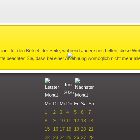
ziell für den Betrieb der Seite, während andere uns helfen, diese We
te beachten Sie, dass bei einer Ablehnung womöglich nicht mehr alle 
Juni
2026
Mo
Di
Mi
Do
Fr
Sa
So
1
2
3
4
5
6
7
8
9
10
11
12
13
14
15
16
17
18
19
20
21
22
23
24
25
26
27
28