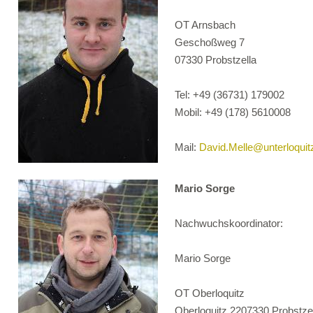
OT Arnsbach
Geschoßweg 7
07330 Probstzella
Tel: +49 (36731) 179002
Mobil: +49 (178) 5610008
Mail:
David.Melle@unterloquitz
Mario Sorge
Nachwuchskoordinator:
Mario Sorge
OT Oberloquitz
Oberloquitz 2207330 Probstze