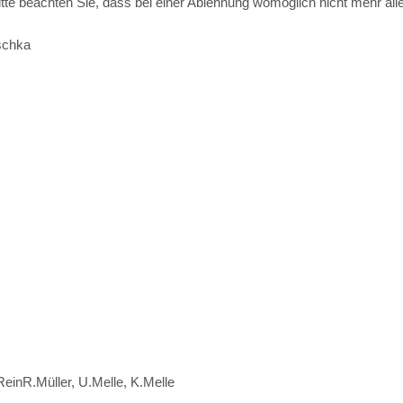
te beachten Sie, dass bei einer Ablehnung womöglich nicht mehr alle 
schka
einR.Müller, U.Melle, K.Melle