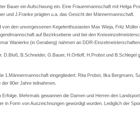
ter Bauer ein Aufschwung ein. Eine Frauenmannschaft mit Helga Probs
ner und J.Franke prägten u.a. das Gesicht der Männermannschaft.
von den unvergessenen Kegelenthusiasten Max Wieja, Fritz Müller und
ugendmannschaft auf Bezirksebene und bei den Kreiseinzelmeistersch
tmar Wanierke (in Geraberg) nahmen an DDR-Einzelmeisterschaften t
D.Bloß, B.Schneider, G.Bauer, H.Ortloff, H.Probst und B.Schlegel 
 die 1.Männermannschaft eingegliedert. Rita Probst, Ilka Bergmann
 der 80er Jahre teilnahmen.
ßten Erfolge. Mehrmals gewannen die Damen und Herren den Landsportp
mer in Form von Auszeichnungen gewürdigt wurden. Lediglich der Spo