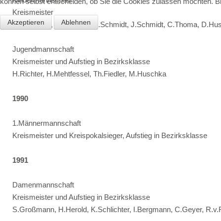
können selbst entscheiden, ob Sie die Cookies zulassen möchten. Bit
Kreismeister
Akzeptieren
Ablehnen
J.Weinhardt, V.Schlegel, N.Schmidt, J.Schmidt, C.Thoma, D.Hu
Jugendmannschaft
Kreismeister und Aufstieg in Bezirksklasse
H.Richter, H.Mehtfessel, Th.Fiedler, M.Huschka
1990
1.Männermannschaft
Kreismeister und Kreispokalsieger, Aufstieg in Bezirksklasse
1991
Damenmannschaft
Kreismeister und Aufstieg in Bezirksklasse
S.Großmann, H.Herold, K.Schlichter, I.Bergmann, C.Geyer, R.v.R